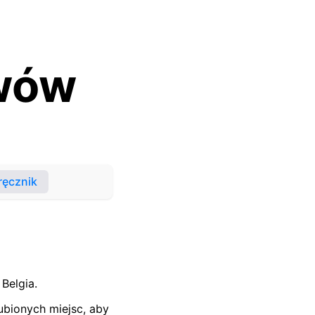
wów
ręcznik
Belgia.
ubionych miejsc, aby