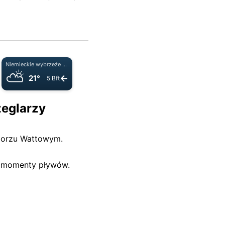
Niemieckie wybrzeże Morza Północnego
⛅
←
21°
5 Bft
żeglarzy
Morzu Wattowym.
e momenty pływów.