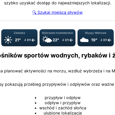
szybko uzyskać dostęp do najważniejszych lokalizacji.
🔍 Szukaj miejsca pływów
Zelandia
Wybrzeże holenderskie
Wyspy Wattowe
☀️
🌤️
☁️
←
←
←
21°
22°
19°
4 Bft
4 Bft
4 Bft
ośników sportów wodnych, rybaków i 
ga planować aktywności na morzu, wzdłuż wybrzeża i na 
esy pokazują przebieg przypływów i odpływów oraz ważn
przypływ i odpływ
odpływ i przypływ
wschód i zachód słońca
ulubione lokalizacje