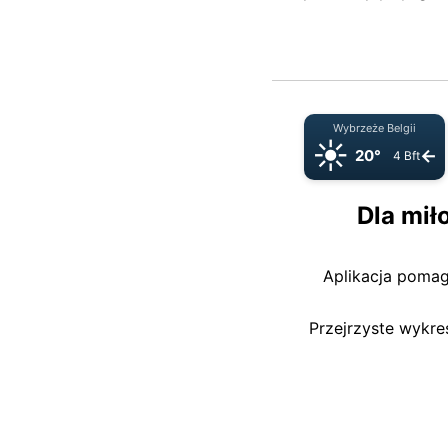
Wybrzeże Belgii
☀️
←
20°
4 Bft
Dla mił
Aplikacja poma
Przejrzyste wykr